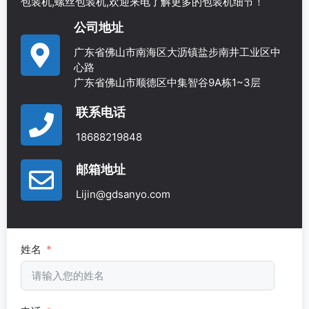
包装机,螺丝包装机,欢迎来电了解更多的包装机细节！
公司地址
广东省佛山市南海区大沥镇盐步南井工业区中
心路
广东省佛山市顺德区中集智谷9A栋1~3层
联系电话
18688219848
邮箱地址
Lijin@gdsanyo.com
姓名