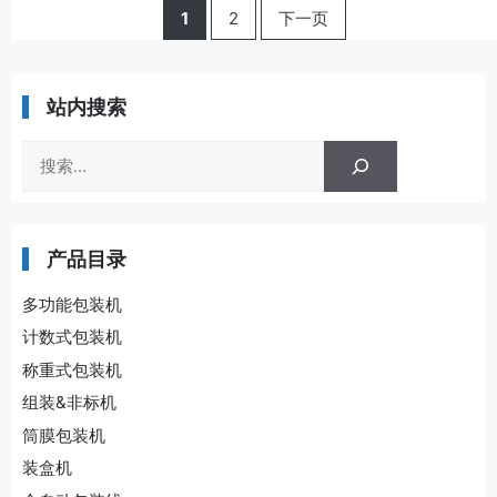
页
页
1
2
下一页
面
面
站内搜索
搜
索
产品目录
多功能包装机
计数式包装机
称重式包装机
组装&非标机
筒膜包装机
装盒机